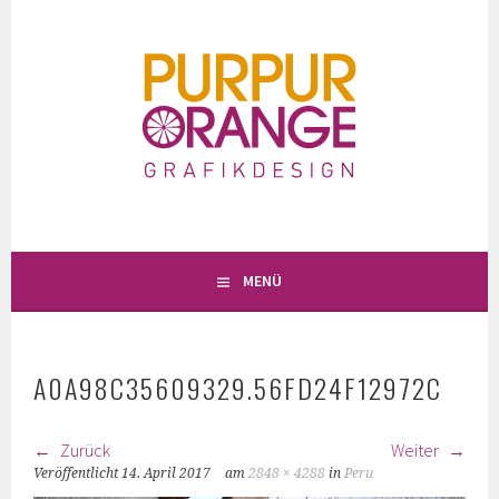
Springe
zum
Inhalt
MENÜ
A0A98C35609329.56FD24F12972C
Zurück
Weiter
Veröffentlicht
14. April 2017
am
2848 × 4288
in
Peru