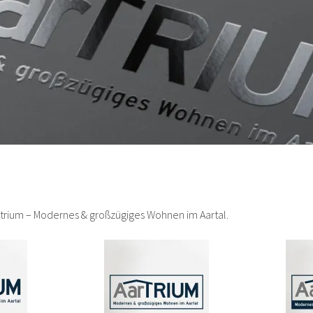
r)trium – Modernes & großzügiges Wohnen im Aartal.